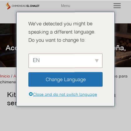
Menu
We've detected you might be
speaking a different language.
Do you want to change to:
Accesorios para chimeneas de leña
,
Insumos para chimeneas
EN
Inicio
/
Accesorios para chimeneas de leña
/ Kit de accesorios para
Change Language
chimenea sencillo
Kit de accesorios para chimenea
Close and do not switch language
sencillo