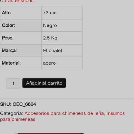
Características
Alto:
73 cm
Color:
Negro
Peso:
2.5 Kg
Marca:
El chalet
Material:
acero
Kit
Añadir al carrito
de
accesorios
para
SKU:
CEC_6864
chimenea
sencillo
Categoría:
Accesorios para chimeneas de leña
,
Insumos
cantidad
para chimeneas