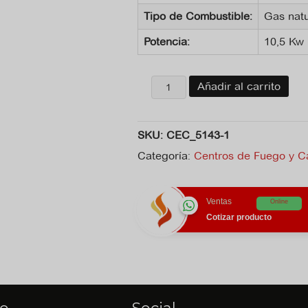
Tipo de Combustible:
Gas natu
Potencia:
10,5 Kw
Centro
Añadir al carrito
de
fuego
Koncrete
SKU:
CEC_5143-1
cantidad
Categoría:
Centros de Fuego y Ca
Ventas
Online
Cotizar producto