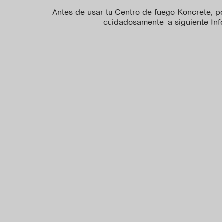
Antes de usar tu Centro de fuego Koncrete, po
cuidadosamente la siguiente In
No hay archivo de
No hay archivo de
ficha_tecnica disponible
manual_de_instruccio
para descargar.
nes disponible para
descargar.