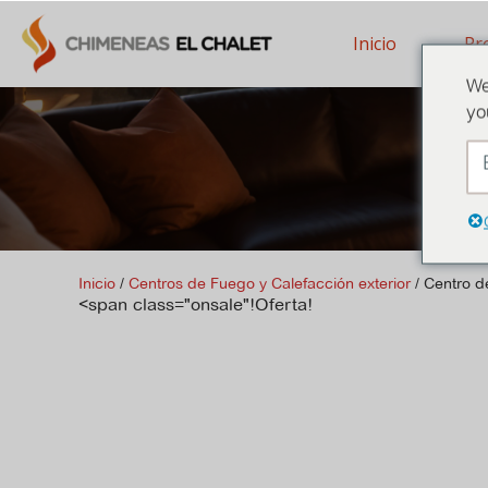
Inicio
Pr
We
yo
Inicio
/
Centros de Fuego y Calefacción exterior
/ Centro d
<span class="onsale"!Oferta!