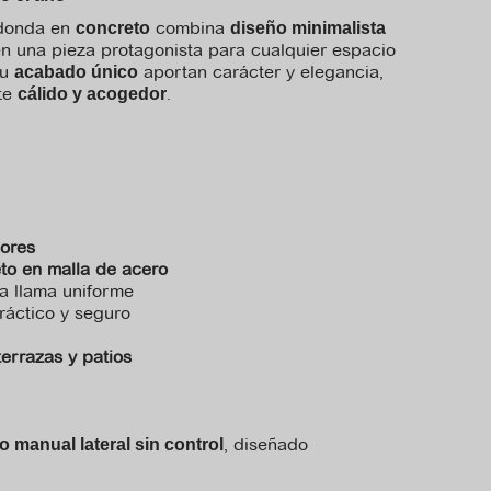
donda en
combina
concreto
diseño minimalista
en una pieza protagonista para cualquier espacio
su
aportan carácter y elegancia,
acabado único
nte
.
cálido y acogedor
iores
eto en malla de acero
a llama uniforme
práctico y seguro
terrazas y patios
, diseñado
 manual lateral sin control