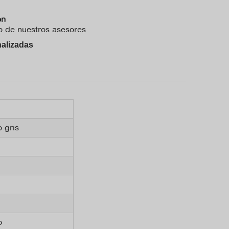
ón
no de nuestros asesores
alizadas
 gris
o