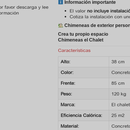
Información importante
r favor descarga y lee
El valor
no incluye instalaci
formación
Cotiza la instalación con u
No hay archivo de
Chimeneas de exterior person
recomendaciones
Crea tu propio espacio
disponible para
Chimeneas el Chalet
descargar.
Características
Alto:
38 cm
Color:
Concreto
Frente:
85 cm
Peso:
120 kg
Marca:
El chalet
Eficiencia Calórica:
25 m2
Material:
Concret