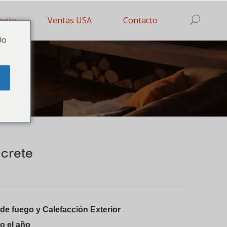
enta
Ventas USA
Contacto
Do
r
e
crete
 de fuego y Calefacción Exterior
do el año