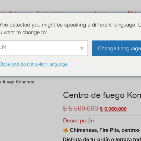
oductos
Descuentos
Catálogos
Mi cu
've detected you might be speaking a different language. 
u want to change to:
EN
Centros de Fuego y Calefacción exterio
Change Languag
Close and do not switch language
e fuego Koncrete
Centro de fuego Kon
$
5.500.000
$
5.060.000
Descripción
Chimeneas, Fire Pits, centros
Disfruta de tu jardín o terraza to