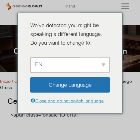
Menu
We've detected you might be
speaking a different language.
Do you want to change to:
Centros de Fuego y Calefacción
exterior
EN
Inicio
/
Centros de Fuego y Calefacción exterior
/ Centro de fuego
Change Language
Gross
Centro de fuego Gross
Close and do not switch language
<span class="onsale"!Oferta!