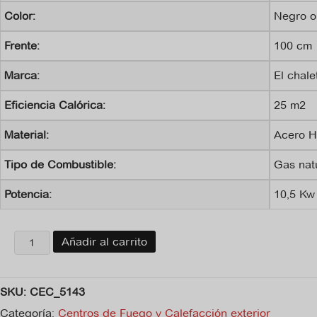
Color:
Negro o
Frente:
100 cm
Marca:
El chale
Eficiencia Calórica:
25 m2
Material:
Acero H
Tipo de Combustible:
Gas nat
Potencia:
10,5 Kw
Centro
Añadir al carrito
de
fuego
Gross
SKU:
CEC_5143
cantidad
Categoría:
Centros de Fuego y Calefacción exterior