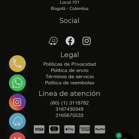
Local 101
Bogotá - Colombia
Social
waze
Facebook
Facebook
Legal
Políticas de Privacidad
Política de envío
Términos de servicio
Política de reembolso
Línea de atención
(60) (1) 3118782
3167430349
3165675533
e chaty
0