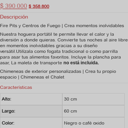
$
390.000
El
El
$
358.800
precio
precio
Descripción
original
actual
era:
es:
Fire Pits y Centros de Fuego | Crea momentos inolvidables
$ 545.000.
$ 390.000.
Nuestra hoguera portátil te permite llevar el calor y la
diversión a donde quieras. Convierte tus noches al aire libre
en momentos inolvidables gracias a su diseño
versátil.Utilízala como fogata tradicional o como parrilla
para asar tus alimentos favoritos. Incluye la plancha para
asar, La maleta de transporte
no está incluida.
Chimeneas de exterior personalizadas | Crea tu propio
espacio | Chimeneas el Chalet
Características
Alto:
30 cm
Largo:
60 cm
Color:
Negro o café oxido