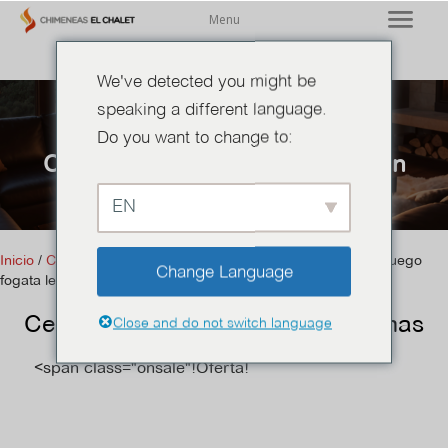
Menu
We've detected you might be
speaking a different language.
Do you want to change to:
Centros de Fuego y Calefacción
exterior
EN
Inicio
/
Centros de Fuego y Calefacción exterior
/ Centro de fuego
Change Language
fogata leña formas
Centro de fuego fogata leña formas
Close and do not switch language
<span class="onsale"!Oferta!