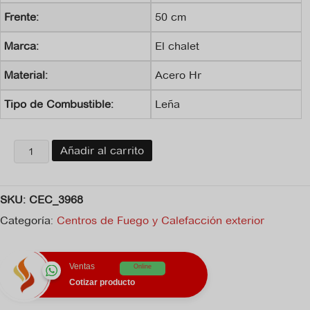
Frente:
50 cm
Marca:
El chalet
Material:
Acero Hr
Tipo de Combustible:
Leña
Centro
Añadir al carrito
de
fuego
fogata
SKU:
CEC_3968
leña
formas
Categoría:
Centros de Fuego y Calefacción exterior
cantidad
Ventas
Online
Cotizar producto