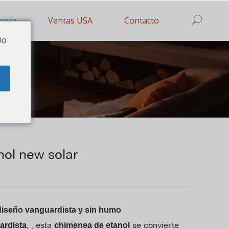
enta
Ventas USA
Contacto
Do
e
ol new solar
diseño vanguardista y sin humo
, , esta
se convierte
ardista
chimenea de etanol