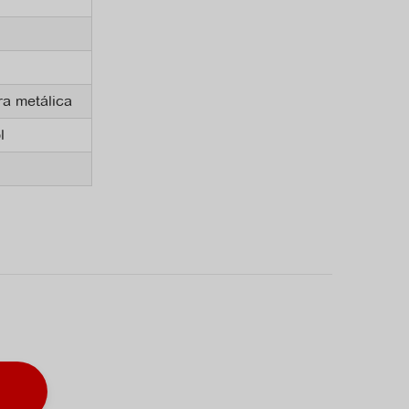
ra metálica
l