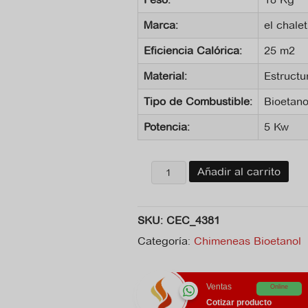
Marca:
el chalet
Eficiencia Calórica:
25 m2
Material:
Estructu
Tipo de Combustible:
Bioetano
Potencia:
5 Kw
Chimenea
Añadir al carrito
de
bioetanol
new
SKU:
CEC_4381
solar
cantidad
Categoría:
Chimeneas Bioetanol
Ventas
Online
Cotizar producto