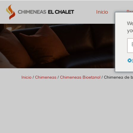
Inicio
Pr
We
yo
Inicio
/
Chimeneas
/
Chimeneas Bioetanol
/ Chimenea de b