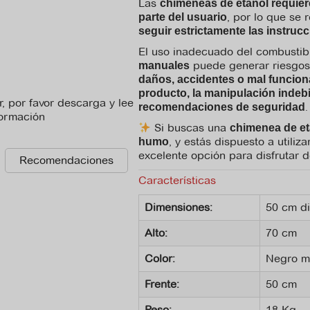
Las
chimeneas de etanol requier
, por lo que se
parte del usuario
seguir estrictamente las instruc
El uso inadecuado del combustibl
puede generar riesgo
manuales
daños, accidentes o mal funcion
producto, la manipulación indebi
, por favor descarga y lee
.
recomendaciones de seguridad
formación
Si buscas una
chimenea de e
, y estás dispuesto a utili
humo
excelente opción para disfrutar de
Recomendaciones
Características
Dimensiones:
50 cm d
Alto:
70 cm
Color:
Negro m
Frente:
50 cm
Peso:
18 Kg