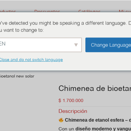
oductos
Descuentos
Catálogos
Mi cu
've detected you might be speaking a different language. 
u want to change to:
EN
Chimeneas Bioetanol
Change Languag
Close and do not switch language
ioetanol new solar
Chimenea de bioetan
$
1.700.000
Descripción
Chimenea de etanol esfera – 
Con un
diseño moderno y vangu