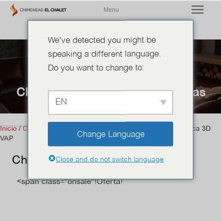
Menu
We've detected you might be
speaking a different language.
Do you want to change to:
Chimeneas
,
Chimeneas Eléctricas
EN
Inicio
/
Chimeneas
/
Chimeneas Eléctricas
/ Chimenea eléctrica 3D
Change Language
VAP
Chimenea eléctrica 3D VAP
Close and do not switch language
<span class="onsale"!Oferta!