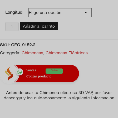
Longitud
Chimenea
Añadir al carrito
eléctrica
3D
VAP
SKU:
CEC_9152-2
cantidad
Categoría:
Chimeneas
,
Chimeneas Eléctricas
Ventas
Online
Cotizar producto
Antes de usar tu Chimenea eléctrica 3D VAP, por favor
descarga y lee cuidadosamente la siguiente Información
No hay archivo de ficha_tecnica disponible para descargar.
No hay archivo de manual_de_instrucciones disponible para