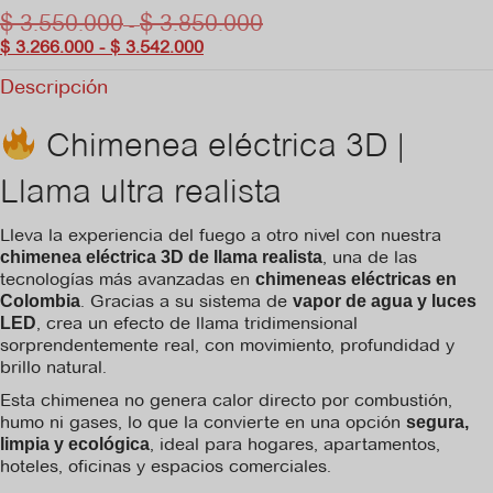
$
$
3.550.000
3.850.000
Rango
-
de
Rango
$
3.266.000
-
$
3.542.000
precios:
de
Descripción
desde
precios:
$ 3.550.000
desde
hasta
$ 3.266.000
Chimenea eléctrica 3D |
$ 3.850.000
hasta
$ 3.542.000
Llama ultra realista
Lleva la experiencia del fuego a otro nivel con nuestra
, una de las
chimenea eléctrica 3D de llama realista
tecnologías más avanzadas en
chimeneas eléctricas en
. Gracias a su sistema de
Colombia
vapor de agua y luces
, crea un efecto de llama tridimensional
LED
sorprendentemente real, con movimiento, profundidad y
brillo natural.
Esta chimenea no genera calor directo por combustión,
humo ni gases, lo que la convierte en una opción
segura,
, ideal para hogares, apartamentos,
limpia y ecológica
hoteles, oficinas y espacios comerciales.