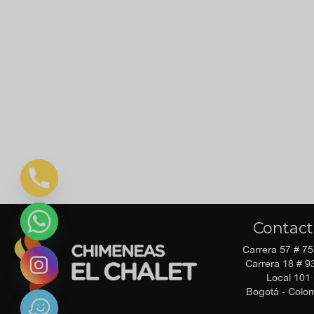
Contac
Carrera 57 # 7
Carrera 18 # 9
Local 101
Bogotá - Colo