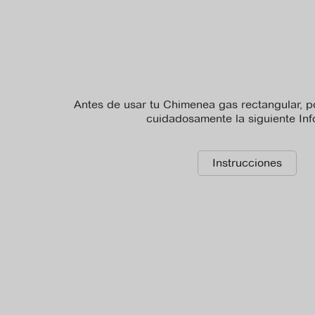
Antes de usar tu Chimenea gas rectangular, po
cuidadosamente la siguiente In
No hay archivo de
ficha_tecnica disponible
Instrucciones
para descargar.