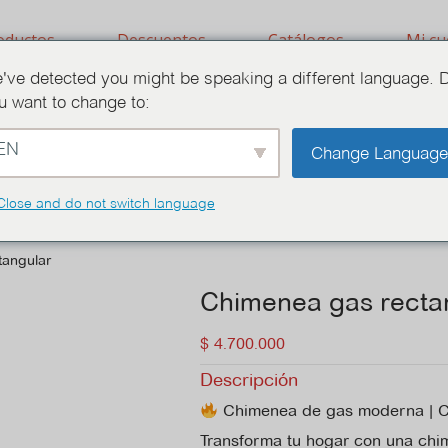
oductos
Descuentos
Catálogos
Mi cu
've detected you might be speaking a different language. 
u want to change to:
EN
Chimeneas a Gas
Change Languag
Close and do not switch language
tangular
Chimenea gas recta
$
4.700.000
Descripción
Chimenea de gas moderna | 
Transforma tu hogar con una ch