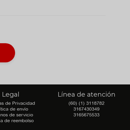
Legal
Línea de atención
cas de Privacidad
(60) (1) 3118782
ítica de envío
3167430349
nos de servicio
3165675533
ica de reembolso