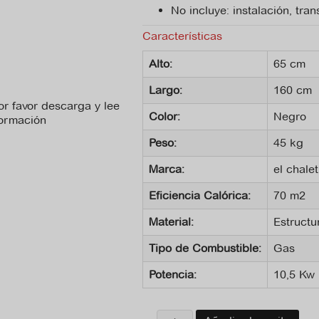
No incluye: instalación, tran
Características
Alto:
65 cm
Largo:
160 cm
r favor descarga y lee
Color:
Negro
formación
Peso:
45 kg
No hay archivo de
recomendaciones
Marca:
el chalet
disponible para
descargar.
Eficiencia Calórica:
70 m2
Material:
Estructu
Tipo de Combustible:
Gas
Potencia:
10,5 Kw
Chimenea