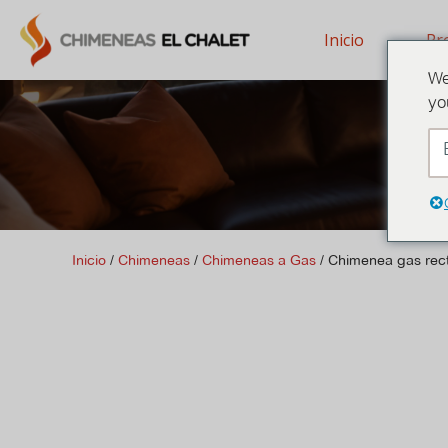
Inicio
Pr
We
yo
Inicio
/
Chimeneas
/
Chimeneas a Gas
/ Chimenea gas rec