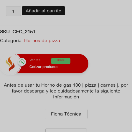
Horno
Añadir al carrito
de
gas
100
SKU:
CEC_2151
|
pizza
Categoría:
Hornos de pizza
|
carnes
|
Ventas
Online
cantidad
Cotizar producto
Antes de usar tu Horno de gas 100 | pizza | carnes |, por
favor descarga y lee cuidadosamente la siguiente
Información
Ficha Técnica