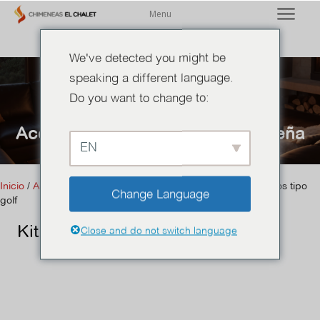
Menu
We've detected you might be
speaking a different language.
Do you want to change to:
Accesorios para chimeneas de leña
EN
Inicio
/
Accesorios para chimeneas de leña
/ Kit de accesorios tipo
Change Language
golf
Kit de accesorios tipo golf
Close and do not switch language