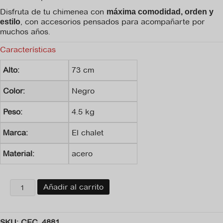
Disfruta de tu chimenea con
máxima comodidad, orden y
, con accesorios pensados para acompañarte por
estilo
muchos años.
Características
Alto:
73 cm
Color:
Negro
Peso:
4.5 kg
Marca:
El chalet
Material:
acero
Kit
Añadir al carrito
de
accesorios
tipo
SKU:
CEC_4881