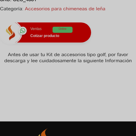
golf
cantidad
Categoría:
Accesorios para chimeneas de leña
Ventas
Online
Cotizar producto
Antes de usar tu Kit de accesorios tipo golf, por favor
descarga y lee cuidadosamente la siguiente Información
No hay archivo de ficha_tecnica disponible para descargar.
No hay archivo de manual_de_instrucciones disponible para
descargar.
No hay archivo de recomendaciones disponible para
descargar.