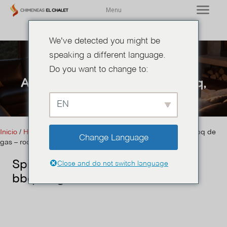
Menu
We've detected you might be
speaking a different language.
Do you want to change to:
Asadores, hornos, plancha, bbq
,
Descuentos
,
Hornos de pizza
EN
Inicio
/
Hornos de pizza
/ Spiedo Motor giratorio y eje para bbq de
Change Language
gas – rodizio
Spiedo Motor giratorio y eje para
Close and do not switch language
bbq de gas – rodizio