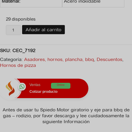
Material:
Acero inoxidable
29 disponibles
Spiedo
Añadir al carrito
Motor
giratorio
y
SKU:
CEC_7192
eje
para
Categoría:
Asadores, hornos, plancha, bbq
,
Descuentos
,
bbq
Hornos de pizza
de
gas
-
Ventas
Online
rodizio
cantidad
Cotizar producto
Antes de usar tu Spiedo Motor giratorio y eje para bbq de
gas – rodizio, por favor descarga y lee cuidadosamente la
siguiente Información
No hay archivo de ficha_tecnica disponible para descargar.