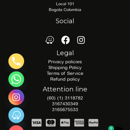
Local 101
Bogota Colombia
Social
waze
Facebook
Facebook
Legal
Privacy policies
Shipping Policy
Terms of Service
Refund policy
Attention line
(60) (1) 3118782
3167430349
3165675533
 chatty
0