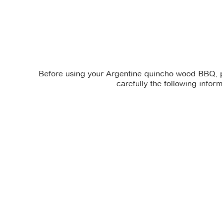
Before using your Argentine quincho wood BBQ,
carefully the following infor
There is no
There is no
technical_sheet file
instruction_manual file
available for download.
available for
download.