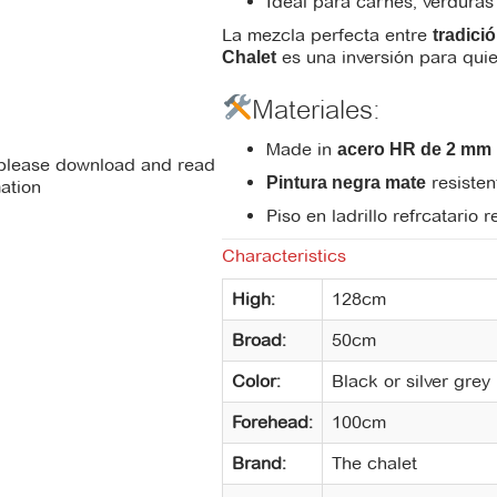
Ideal para carnes, verduras 
La mezcla perfecta entre
tradici
es una inversión para quien
Chalet
Materiales:
Made in
acero HR de 2 mm
 please download and read
resisten
Pintura negra mate
mation
Piso en ladrillo refrcatario 
There is no
recommendations file
Characteristics
available for download.
High:
128cm
Broad:
50cm
Color:
Black or silver grey
Forehead:
100cm
Brand:
The chalet