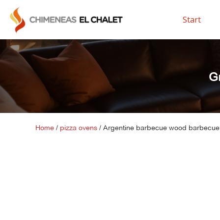
Start
Gr
Home
/
pizza ovens
/ Argentine barbecue wood barbecue