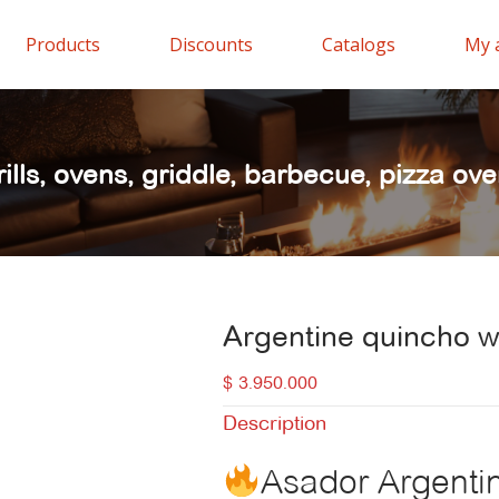
Products
Discounts
Catalogs
My 
ills, ovens, griddle, barbecue
,
pizza ove
Argentine quincho 
$
3.950.000
Description
Asador Argentin