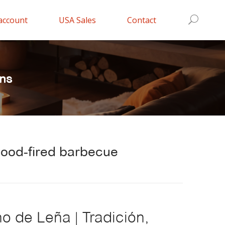
account
USA Sales
Contact
ns
wood-fired barbecue
o de Leña | Tradición,