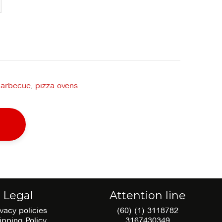
 barbecue
,
pizza ovens
Legal
Attention line
ivacy policies
(60) (1) 3118782
ipping Policy
3167430349