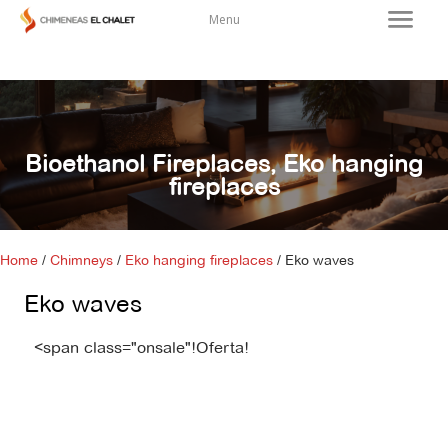
Menu
Bioethanol Fireplaces
,
Eko hanging
fireplaces
Home
/
Chimneys
/
Eko hanging fireplaces
/ Eko waves
Eko waves
<span class="onsale"!Oferta!