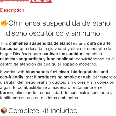
$
4.470.000
$
4.246.500
Description
Chimenea suspendida de etanol
– diseño escultórico y sin humo
This
es una
chimenea suspendida de etanol
obra de arte
que desafía la gravedad y eleva el concepto de
funcional
hogar. Diseñada para
, combina
cautivar los sentidos
, convirtiéndose en el
estética vanguardista y funcionalidad
centro de atención de cualquier espacio moderno.
It works with
a fuel
bioethanol
clean, biodegradable and
, that
, permitiendo
eco-friendly
It produces no smoke or ash
disfrutar del fuego real sin ductos, sin olores y sin conexión
a gas. El combustible se almacena directamente en el
, eliminando la necesidad de suministro constante y
burner
facilitando su uso en distintos ambientes.
Complete kit included