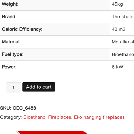
Weight:
45kg
Brand:
The chale
Caloric Efficiency:
40 m2
Material:
Metallic s
Fuel type:
Bioethano
Power:
6 kW
Eko
Add to cart
waves
quantity
SKU:
CEC_6483
Category:
Bioethanol Fireplaces
,
Eko hanging fireplaces