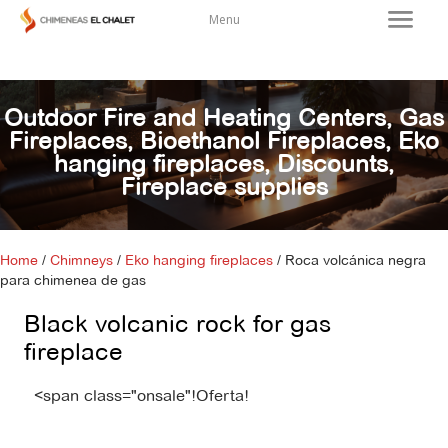
Menu
Outdoor Fire and Heating Centers
,
Gas
Fireplaces
,
Bioethanol Fireplaces
,
Eko
hanging fireplaces
,
Discounts
,
Fireplace supplies
Home
/
Chimneys
/
Eko hanging fireplaces
/ Roca volcánica negra
para chimenea de gas
Black volcanic rock for gas
fireplace
<span class="onsale"!Oferta!