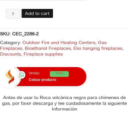
Roca
Add to cart
volcánica
negra
para
SKU:
CEC_2286-2
chimenea
de
Category:
Outdoor Fire and Heating Centers
,
Gas
gas
Fireplaces
,
Bioethanol Fireplaces
,
Eko hanging fireplaces
,
quantity
Discounts
,
Fireplace supplies
Ventas
Online
Cotizar producto
Antes de usar tu Roca volcánica negra para chimenea de
gas, por favor descarga y lee cuidadosamente la siguiente
Información
There is no technical_sheet file available for download.
There is no instruction_manual file available for download.