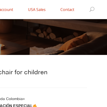
account
USA Sales
Contact
hair for children
oda Colombia»
DACIÓN ESPECIAL