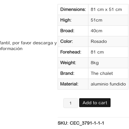
Dimensions:
81 cm x 51 cm
High:
51cm
Broad:
40cm
Color:
Rosado
fantil, por favor descarga y
Información
Forehead:
81 cm
There is no
Weight:
8kg
recommendations file
available for download.
Brand:
The chalet
Material:
aluminio fundido
Silla
Add to cart
dos
puestos
para
SKU:
CEC_3791-1-1-1
exterior