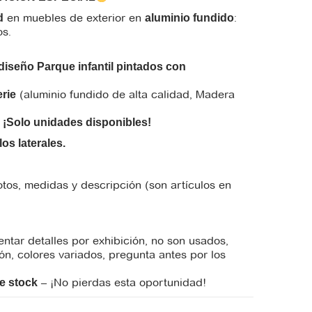
en muebles de exterior en
:
d
aluminio fundido
os.
diseño Parque infantil pintados con
(aluminio fundido de alta calidad, Madera
erie
–
¡Solo unidades disponibles!
os laterales.
otos, medidas y descripción (son artículos en
tar detalles por exhibición, no son usados,
ón, colores variados, pregunta antes por los
– ¡No pierdas esta oportunidad!
de stock