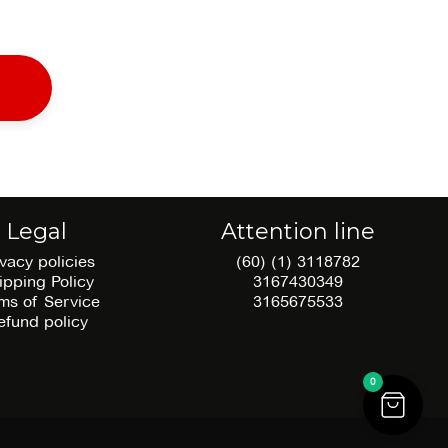
Legal
Attention line
ivacy policies
(60) (1) 3118782
ipping Policy
3167430349
ms of Service
3165675533
efund policy
0