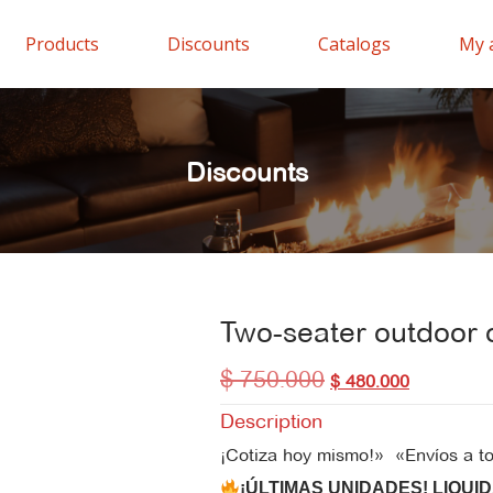
Products
Discounts
Catalogs
My 
Discounts
Two-seater outdoor c
$
750.000
Original
Current
$
480.000
price
price
Description
was:
is:
$ 750.000.
$ 480.000.
¡Cotiza hoy mismo!»
«Envíos a t
¡ÚLTIMAS UNIDADES! LIQUI