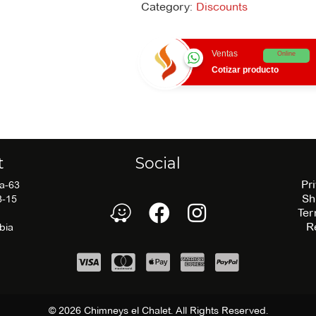
infantil
Category:
Discounts
quantity
Ventas
Online
Cotizar producto
t
Social
Pr
5a-63
Sh
3-15
waze
Facebook
Facebook
Ter
R
bia
© 2026 Chimneys el Chalet. All Rights Reserved.