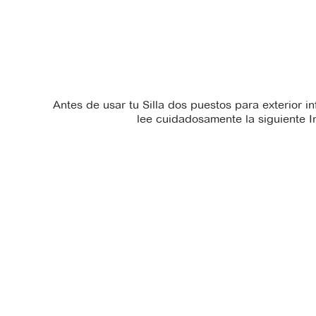
Antes de usar tu Silla dos puestos para exterior in
lee cuidadosamente la siguiente 
There is no
There is no
technical_sheet file
instruction_manual file
available for download.
available for
download.