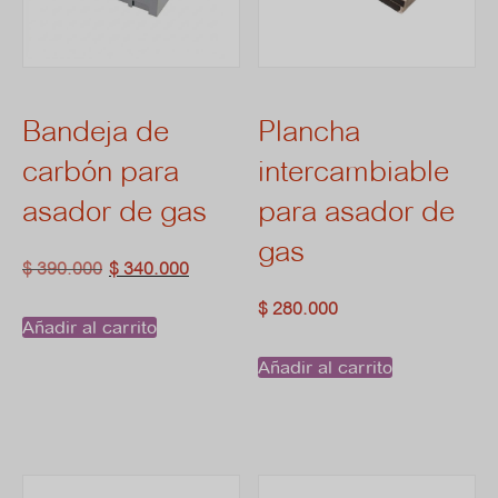
Bandeja de
Plancha
carbón para
intercambiable
asador de gas
para asador de
gas
El
El
$
390.000
$
340.000
precio
precio
$
280.000
Añadir al carrito
original
actual
Añadir al carrito
era:
es:
$ 390.000.
$ 340.000.