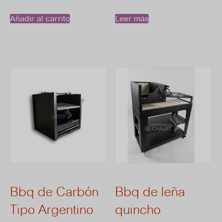
precio
precio
precio
pre
Añadir al carrito
Leer más
de
original
actual
original
act
prod
era:
es:
era:
es:
$ 1.135.000.
$ 930.000.
$ 5.500.000.
$ 3
Bbq de Carbón
Bbq de leña
Tipo Argentino
quincho