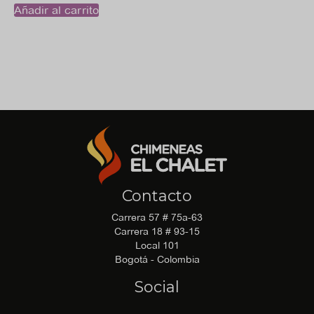
Añadir al carrito
tiene
$ 310
múlti
hasta
$ 360
varia
Las
opci
se
Contacto
pue
Carrera 57 # 75a-63
elegi
Carrera 18 # 93-15
Local 101
Bogotá - Colombia
en
Social
la