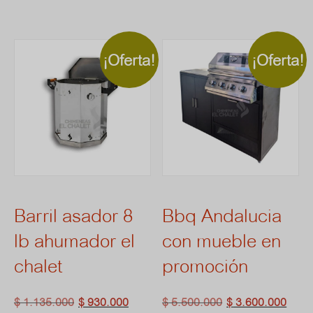
tiene
$ 
múlti
ha
¡Oferta!
¡Oferta!
$ 
varia
Las
opci
se
pue
Barril asador 8
Bbq Andalucia
elegi
lb ahumador el
con mueble en
en
chalet
promoción
la
El
El
El
El
$
1.135.000
$
930.000
$
5.500.000
$
3.600.000
pági