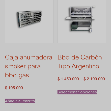
Caja ahumadora
Bbq de Carbón
smoker para
Tipo Argentino
bbq gas
R
-
$
1.450.000
$
2.190.000
d
$
105.000
Este
Seleccionar opciones
pr
prod
Añadir al carrito
de