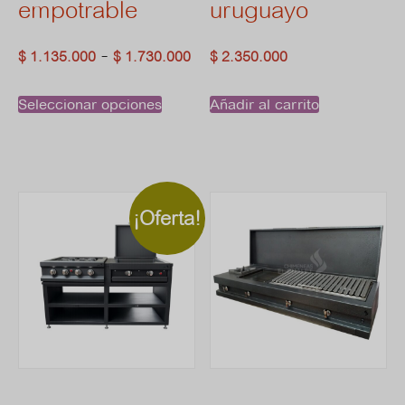
empotrable
uruguayo
Rango
-
$
1.135.000
$
1.730.000
$
2.350.000
de
Este
Seleccionar opciones
Añadir al carrito
precios:
producto
desde
tiene
$ 1.135.000
múltiples
¡Oferta!
hasta
$ 1.730.000
variantes.
Las
opciones
se