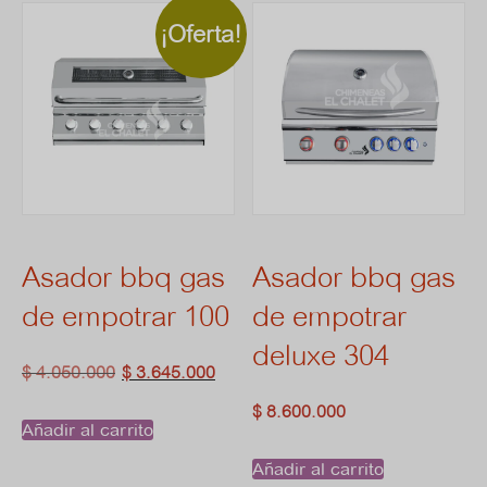
¡Oferta!
Asador bbq gas
Asador bbq gas
de empotrar 100
de empotrar
deluxe 304
El
El
$
4.050.000
$
3.645.000
precio
precio
$
8.600.000
Añadir al carrito
original
actual
Añadir al carrito