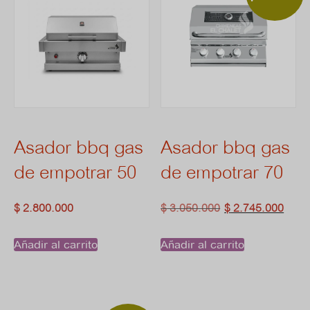
Asador bbq gas
Asador bbq gas
de empotrar 50
de empotrar 70
El
El
$
2.800.000
$
3.050.000
$
2.745.000
precio
pre
Añadir al carrito
Añadir al carrito
original
act
era:
es:
$ 3.050.000.
$ 2