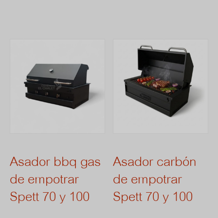
era:
es:
$ 4.050.000.
$ 3.645.000.
Asador bbq gas
Asador carbón
de empotrar
de empotrar
Spett 70 y 100
Spett 70 y 100