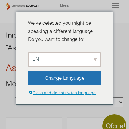
Menu
We've detected you might be
speaking a different language.
Inicio
/ Productos etiquetados
Do you want to change to:
“Asado”
EN
Asado
Change Language
Mostrando los 26 resultados
Close and do not switch language
¡Oferta!