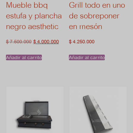
pueden
Mueble bbq
Grill todo en uno
estufa y plancha
de sobreponer
elegir
negro aesthetic
en mesón
en
El
El
$
7.500.000
$
4.000.000
$
4.250.000
la
precio
precio
página
Añadir al carrito
Añadir al carrito
original
actual
de
era:
es:
producto
$ 7.500.000.
$ 4.000.000.