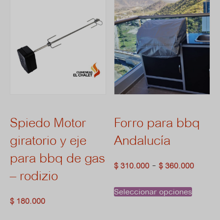
Spiedo Motor
Forro para bbq
giratorio y eje
Andalucía
para bbq de gas
Rang
-
$
310.000
$
360.000
– rodizio
de
Este
Seleccionar opciones
preci
$
180.000
prod
desd