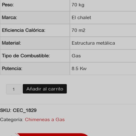
Peso:
70 kg
Marca:
El chalet
Eficiencia Calórica:
70 m2
Material:
Estructura metálica
Tipo de Combustible:
Gas
Potencia:
8.5 Kw
Chimenea
Añadir al carrito
de
gas
TV
SKU:
CEC_1829
cantidad
Categoría:
Chimeneas a Gas