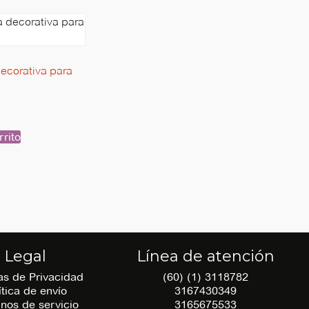
decorativa para
rrito
Legal
Línea de atención
cas de Privacidad
(60) (1) 3118782
ítica de envío
3167430349
nos de servicio
3165675533