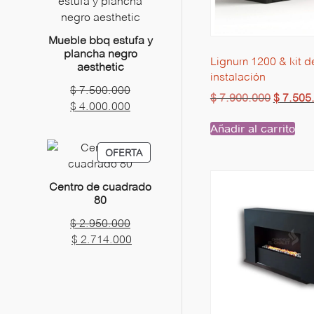
EN
$ 4.850.000.
OFERTA
Mueble bbq estufa y
plancha negro
Lignum 1200 & kit d
aesthetic
instalación
El
$
7.500.000
$
7.900.000
$
7.505
precio
El
$
4.000.000
original
precio
Añadir al carrito
era:
actual
PRODUCTO
OFERTA
$ 7.500.000.
es:
EN
$ 4.000.000.
OFERTA
Centro de cuadrado
80
El
$
2.950.000
El
precio
$
2.714.000
precio
original
actual
era:
es:
$ 3.500.000.
$ 2.950.000.