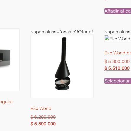
Añadir al ca
<span class="onsale"!Oferta!
<span class
Eko World br
$
5.800.000
$
5.510.000
Seleccionar
ngular
Eko World
$
6.200.000
$
5.890.000