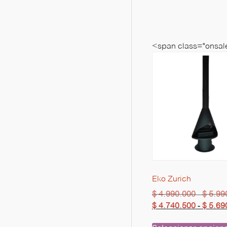
<span class="onsale
Eko Zurich
$
4.990.000
$
5.99
-
$
4.740.500
$
5.69
-