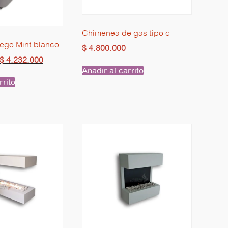
Chimenea de gas tipo c
uego Mint blanco
$
4.800.000
$
4.232.000
Añadir al carrito
rrito