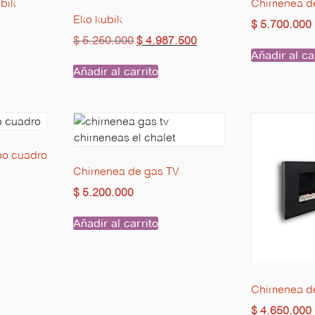
bik
Chimenea de
Eko kubik
$
5.700.000
$
5.250.000
$
4.987.500
Añadir al ca
Añadir al carrito
po cuadro
Chimenea de gas TV
$
5.200.000
Añadir al carrito
Chimenea d
$
4.650.000