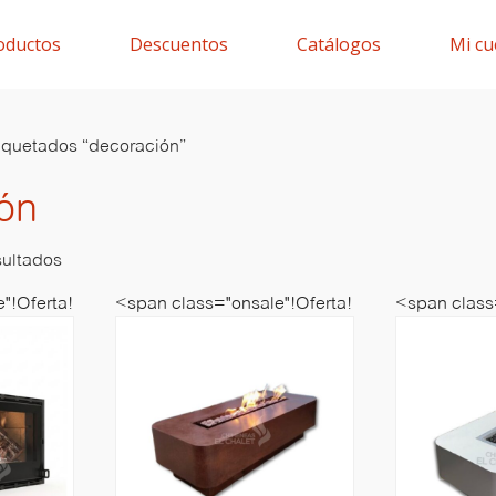
oductos
Descuentos
Catálogos
Mi cu
iquetados “decoración”
ón
sultados
"!Oferta!
<span class="onsale"!Oferta!
<span class