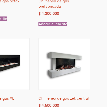
 gas octax
Chimenea de gas
prefabricada
$
4.300.000
rrito
Añadir al carrito
e gas XL
Chimenea de gas zek central
$
4.500.000