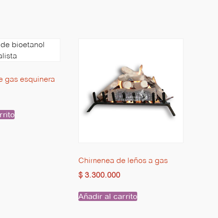
elegir
pueden
en
elegir
la
en
página
la
de
página
producto
de
producto
 gas esquinera
rrito
Chimenea de leños a gas
$
3.300.000
Añadir al carrito