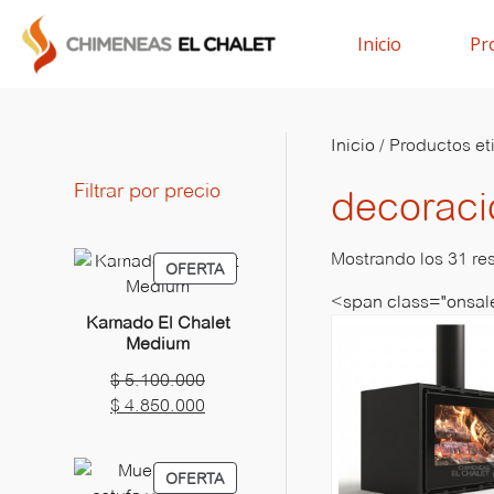
Inicio
Pr
Inicio
/ Productos et
Filtrar por precio
decoraci
Mostrando los 31 re
PRODUCTO
OFERTA
EN
<span class="onsale
OFERTA
Kamado El Chalet
Medium
El
$
5.100.000
precio
El
$
4.850.000
original
precio
era:
actual
PRODUCTO
OFERTA
$ 5.100.000.
es: