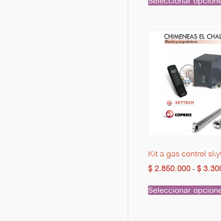
Seleccionar opcion
Kit a gas control sk
$
2.850.000
$
3.30
-
Seleccionar opcion