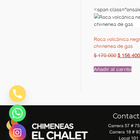
<span class="onsale
Roca volcánica neg
chimenea de gas
$
170.000
$
156.400
Añadir al carrito
Contac
Carrera 57 # 7
Carrera 18 # 9
Local 101