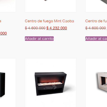
e
Centro de fuego Mint Caoba
Centro de f
$
4.600.000
$
4.232.000
$
4.600.000
.000
Añadir al carrito
Añadir al ca